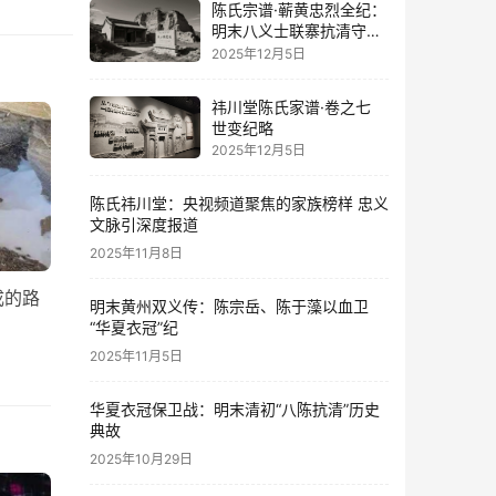
陈氏宗谱·蕲黄忠烈全纪：
明末八义士联寨抗清守华
夏纪事
2025年12月5日
祎川堂陈氏家谱·卷之七
世变纪略
2025年12月5日
陈氏祎川堂：央视频道聚焦的家族榜样 忠义
文脉引深度报道
2025年11月8日
成的路
明末黄州双义传：陈宗岳、陈于藻以血卫
“华夏衣冠”纪
2025年11月5日
华夏衣冠保卫战：明末清初“八陈抗清”历史
典故
2025年10月29日