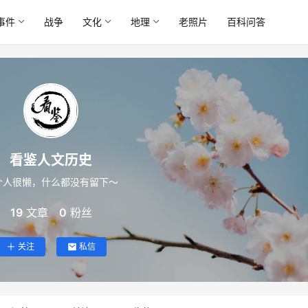
事件
战争
文化
地理
老照片
百科问答
看鉴人文历史
个人很懒，什么都没有留下～
19
文章
0
粉丝
关注
私信