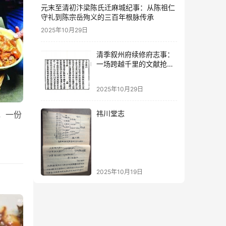
元末至清初汴梁陈氏迁麻城纪事：从陈祖仁
守礼到陈宗岳殉义的三百年根脉传承
2025年10月29日
清季叙州府续修府志事：
一场跨越千里的文献抢救
与经费筹措
2025年10月29日
祎川堂志
，一份
2025年10月19日