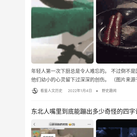
年轻人第一次下厨总是令人难忘的。 不过倒不
他们幼小的心灵留下过深深的创伤。 （图片来源于
•
看鉴人文历史
2022年1月4日
野史趣闻
东北人嘴里到底能蹦出多少奇怪的四字