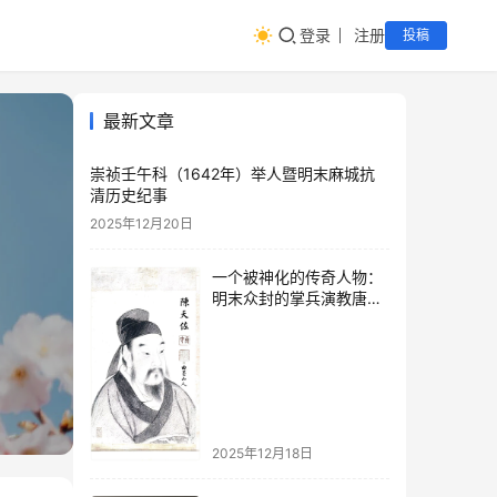
登录
注册
投稿
最新文章
崇祯壬午科（1642年）举人暨明末麻城抗
清历史纪事
2025年12月20日
一个被神化的传奇人物：
明末众封的掌兵演教唐氏
太婆的传奇人生
2025年12月18日