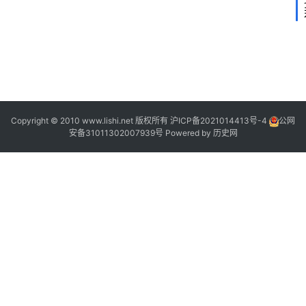
2
2
Copyright © 2010 www.lishi.net 版权所有
沪ICP备2021014413号-4
公网
安备31011302007939号
Powered by
历史网
|
1
|