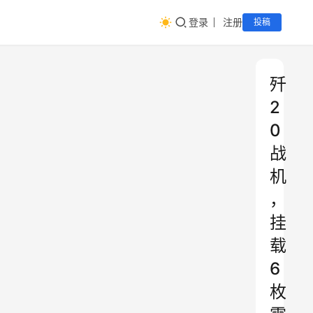
登录
注册
投稿
歼
2
0
战
机
，
挂
载
6
枚