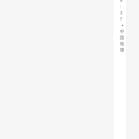
9
:
3
7
•
中
国
地
理
在
之
前
的
文
章
中