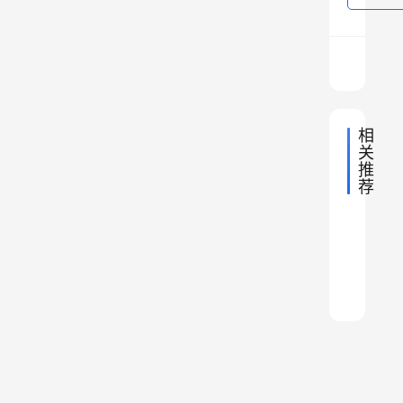
1
0
C
等
等
相
。
关
今
推
天
荐
中
，
2020年
俄
国
2024年
我
中
河
乌
人
国
2024年
中
们
大
地
北
战
如
国
2023年
中
理
山
地
改
省
聊
争
国
何
2022年
中
理
苏
地
东
不
会
国
两
2024年
穿
中
聊
理
地
州
省
如
国
，
年
越
中
理
地
歼
河
的
国
重
意
多
太
理
地
畔
区
2
建
味
，
理
行
的
划
，
着
谁
0
？
一
变
中