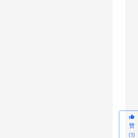
种
战
机
发
展
的
故
事
，
例
9
如
歼
1
6
、
赞
歼
(1)