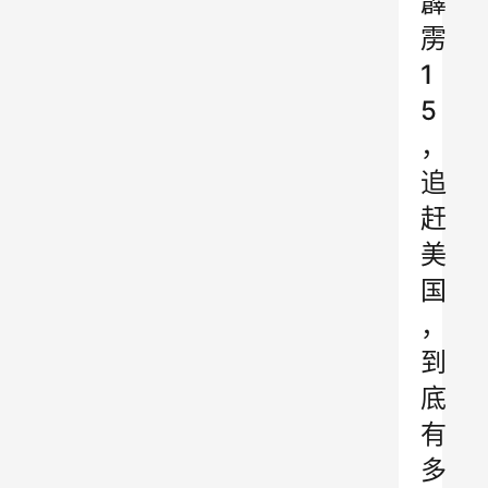
霹
雳
1
5
，
追
赶
美
国
，
到
底
有
多