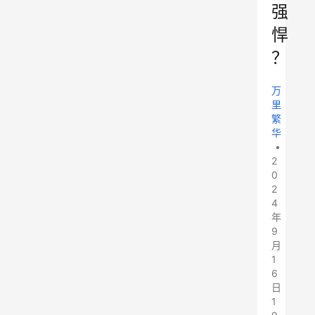
强
悍
？
万
里
繁
华
•
2
0
2
4
年
9
月
1
6
日
1