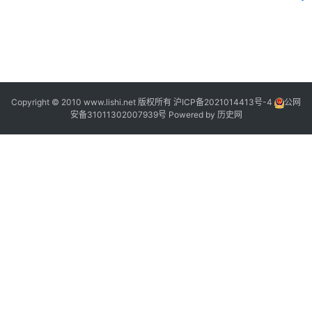
2
Copyright © 2010 www.lishi.net 版权所有
沪ICP备2021014413号-4
公网
安备31011302007939号
Powered by
历史网
1
“
”
|
“
”