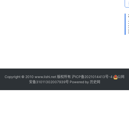
2
1
7
7
Copyright © 2010 www.lishi.net 版权所有
沪ICP备2021014413号-4
公网
6
安备31011302007939号
Powered by
历史网
1
1