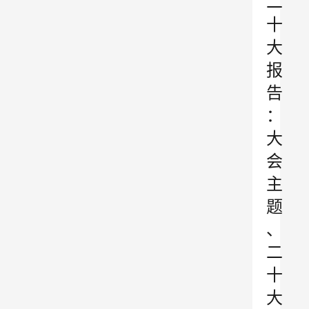
二
十
大
报
告
：
大
会
主
题
、
二
十
大