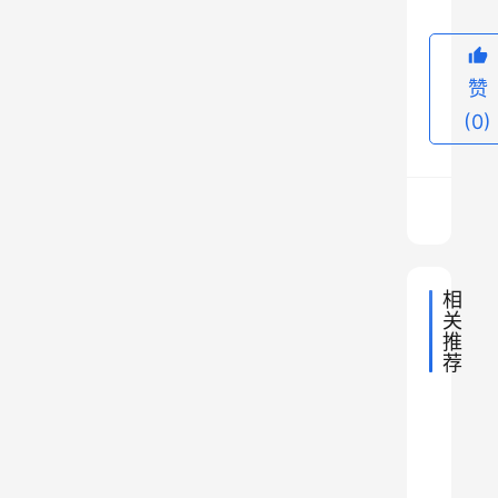
赞
(0)
相
关
推
荐
1
2024年
中
9
2024年
中
东
国
7
国
2024年
中
中
地
坡
各
9
国
2021年
中
理
山
地
国
赤
省
国
年
2022年
中
理