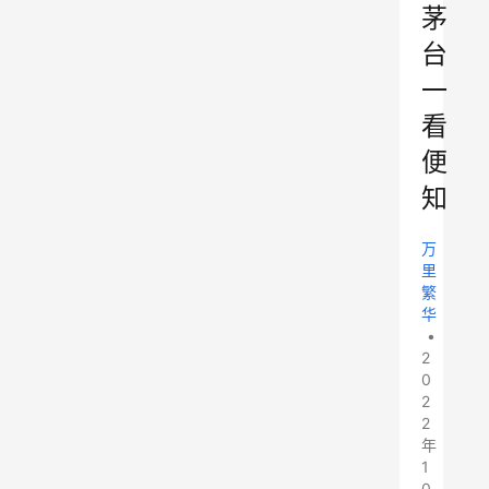
茅
台
一
看
便
知
万
里
繁
华
•
2
0
2
2
年
1
0