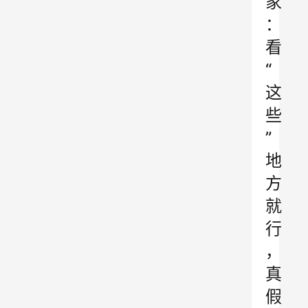
家
：
看
“
这
些
”
地
方
就
行
，
真
假