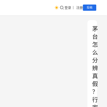
登录
注册
投稿
茅
台
怎
么
分
辨
真
假
？
行