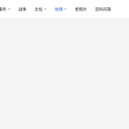
事件
战争
文化
地理
老照片
百科问答