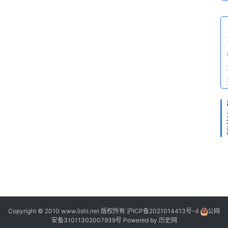
科
问
答
N
O
.
2
2
6
8
-
1
Copyright © 2010 www.lishi.net 版权所有
沪ICP备2021014413号-4
公网
安备31011302007939号
Powered by
历史网