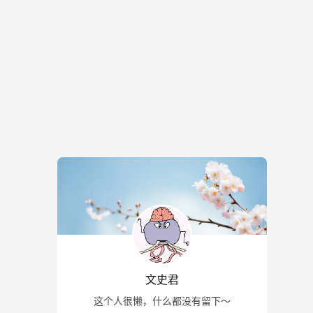
文史君
这个人很懒，什么都没有留下～