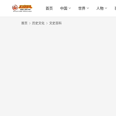
首页
中国
世界
人物
首页
历史文化
文史百科