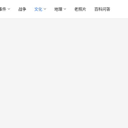
事件
战争
文化
地理
老照片
百科问答