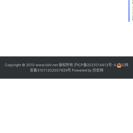
2
2
2
2
[
2
]
Copyright © 2010 www.lishi.net 版权所有
沪ICP备2021014413号-4
公网
安备31011302007939号
Powered by
历史网