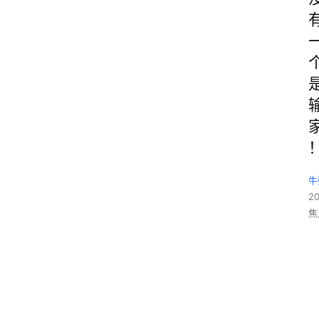
牛
2
焦