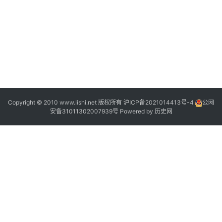
”
”
2
2
Copyright © 2010 www.lishi.net 版权所有
沪ICP备2021014413号-4
公网
安备31011302007939号
Powered by
历史网
1
“