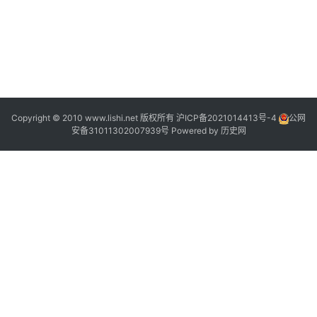
2
2
2
Copyright © 2010 www.lishi.net 版权所有
沪ICP备2021014413号-4
公网
安备31011302007939号
Powered by
历史网
2
0
2