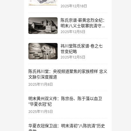
2025年12月18日
陈氏宗谱·蕲黄忠烈全纪：
明末八义士联寨抗清守华
夏纪事
2025年12月5日
祎川堂陈氏家谱·卷之七
世变纪略
2025年12月5日
陈氏祎川堂：央视频道聚焦的家族榜样 忠义
文脉引深度报道
2025年11月8日
明末黄州双义传：陈宗岳、陈于藻以血卫
“华夏衣冠”纪
2025年11月5日
华夏衣冠保卫战：明末清初“八陈抗清”历史