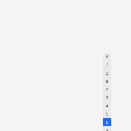
尚
丽
：
的
六
女
曝
老
十
照
人
光
片
年
”
梦
代
奥
露
美
2018年1月
历史365
黛
跳
国
丽
钢
妇
·
管
6
女
赫
舞
和
/
本
罕
高
2
见
跟
9
旧
鞋
照
的
老
3
照
4
片
5
6
7