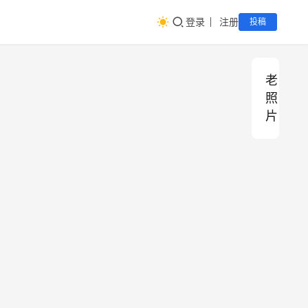
登录
注册
投稿
老
照
片
老
老
照
照
片
片
记
2018年2月
历史365
录
百
年
老
老
前
照
上
片
朝
海
鲜