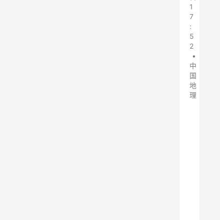
1
7
:
5
2
•
中
国
地
理
在
之
前
的
文
章
中