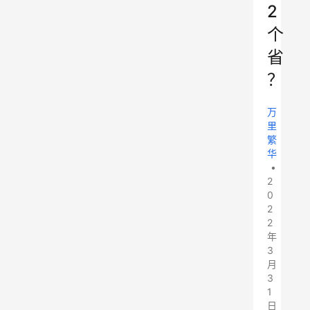
2
个
省
？
万
里
繁
华
•
2
0
2
2
年
3
月
3
1
日