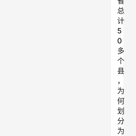
省
总
计
5
0
多
个
县
，
为
何
划
分
为