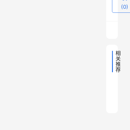
如
(0)
辽
宁
省
与
河
相
北
关
省
推
、
荐
从
辽
2023年
安
云
2022年
宁
中
5
徽
中
国
2024年
中
省
浙
地
5
省
到
国
2022年
中
理
1
地
江
架
与
的
国
托
2024年
中
理
新
地
0
省
还
国
萧
2022年
克
中
吉
理
地
乡
5
的
国
是
县
托
中
理
地
林
市
毫
国
萧
7
和
—
理
地
的
米
省
山
5
砀
理
—