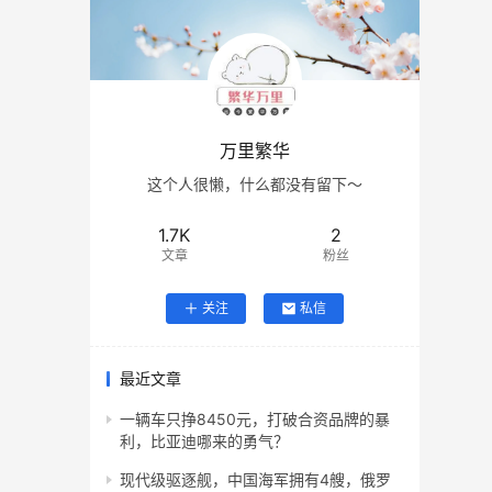
万里繁华
这个人很懒，什么都没有留下～
1.7K
2
文章
粉丝
关注
私信
最近文章
一辆车只挣8450元，打破合资品牌的暴
利，比亚迪哪来的勇气？
现代级驱逐舰，中国海军拥有4艘，俄罗