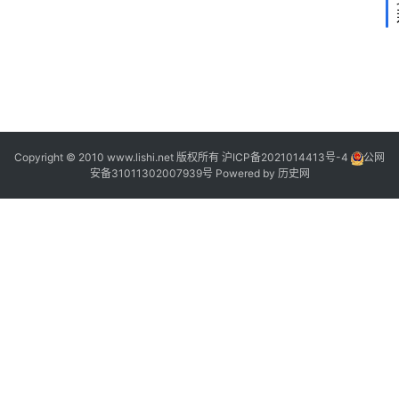
2
0
3
2
2
8
0
1
1
Copyright © 2010 www.lishi.net 版权所有
沪ICP备2021014413号-4
公网
安备31011302007939号
Powered by
历史网
1