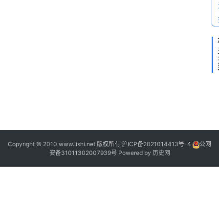
”
2
1
Copyright © 2010 www.lishi.net 版权所有
沪ICP备2021014413号-4
公网
1
安备31011302007939号
Powered by
历史网
|