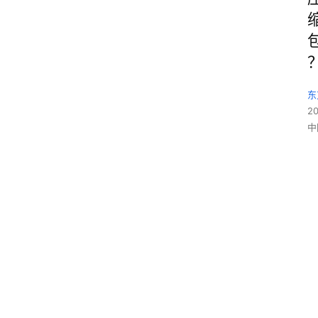
东
2
中
本
文
约
3
5
0
0 