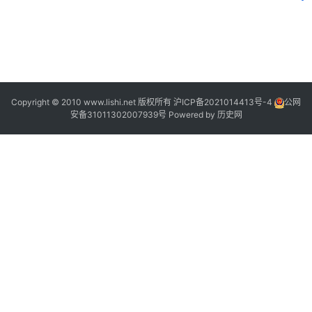
“
2
”
Copyright © 2010 www.lishi.net 版权所有
沪ICP备2021014413号-4
公网
安备31011302007939号
Powered by
历史网
1
,