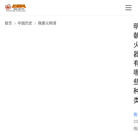
首页
中国历史
隋唐元明清
吾
2
隋