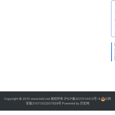
问
答
2
2
2
2
2
Copyright © 2010 www.lishi.net 版权所有
沪ICP备2021014413号-4
公网
安备31011302007939号
Powered by
历史网
“