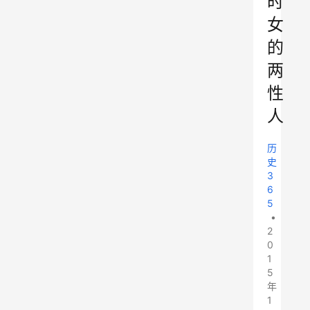
时
女
的
两
性
人
历
史
3
6
5
•
2
0
1
5
年
1