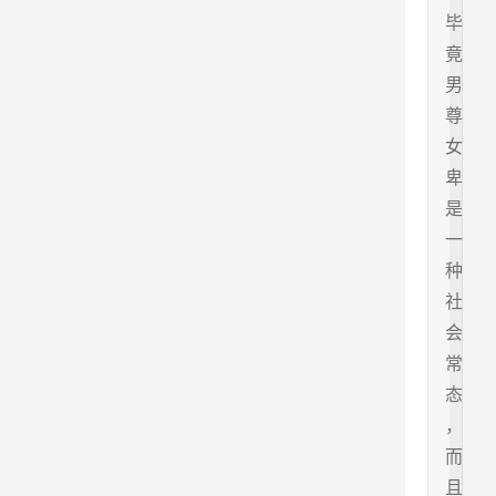
毕
竟
男
尊
女
卑
是
一
种
社
会
常
态
，
而
且