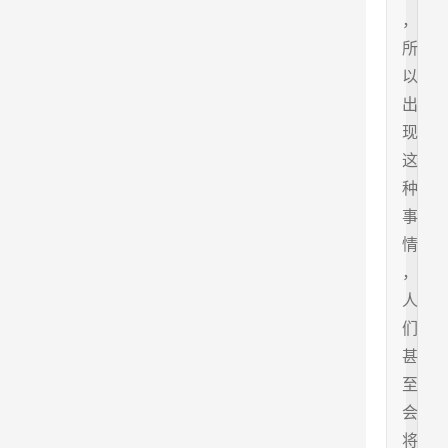
，
所
以
出
现
这
种
事
情
，
人
们
甚
至
会
将