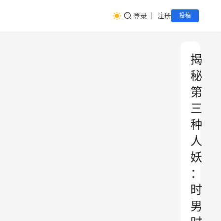
登录
注册
投稿
揭
秘
第
三
种
人
妖
：
时
男