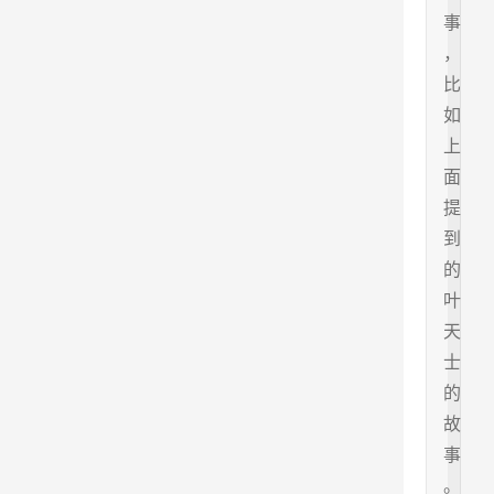
事
，
比
如
上
面
提
到
的
叶
天
士
的
故
事
。