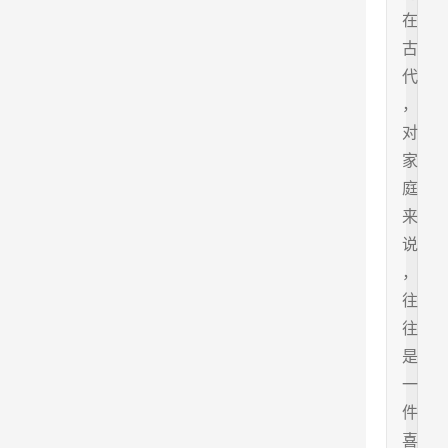
在
古
代
，
对
家
庭
来
说
，
往
往
是
一
件
喜