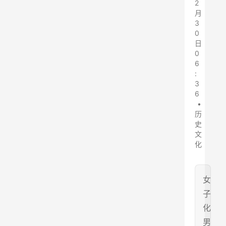
2
月
3
0
日
0
6
:
3
6
•
历
史
文
化
女
子
化
男