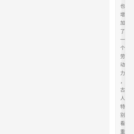
也
增
加
了
一
个
劳
动
力
，
古
人
特
别
看
重