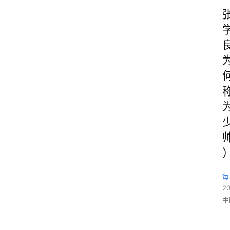
每
2
中