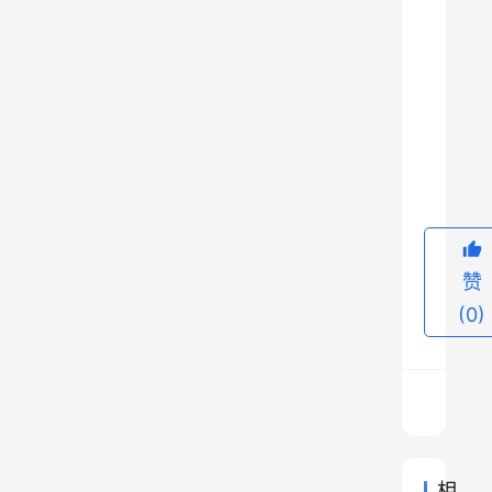
的
生
活
，
父
9
亲
死
后
，
赞
年
(0)
纪
轻
轻
的
他
接
相