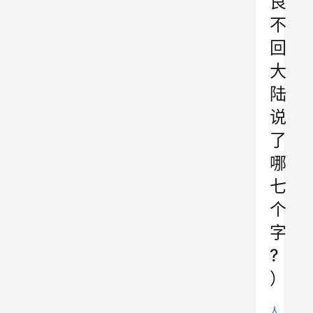
良
不
回
大
陆
说
了
哪
七
个
字
?
）
人