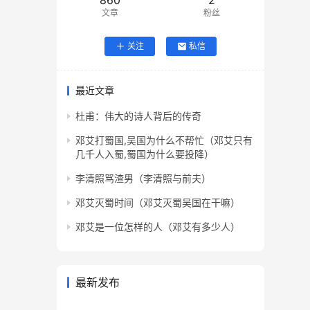
860
2
文章
粉丝
关注
私信
最近文章
杜甫：伟大的诗人背后的传奇
邓艾打蜀国,吴国为什么不帮忙（邓艾只有
几千人入蜀,蜀国为什么要投降）
李清照骂渣男（李清照与前夫）
邓艾灭蜀时间（邓艾灭蜀吴国在干嘛）
邓艾是一位怎样的人（邓艾有多少人）
最新发布