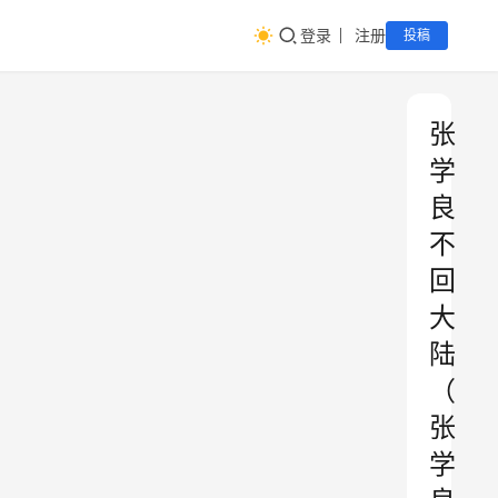
登录
注册
投稿
张
学
良
不
回
大
陆
（
张
学