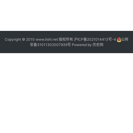
2
2
:
Copyright © 2010 www.lishi.net 版权所有
沪ICP备2021014413号-4
公网
安备31011302007939号
Powered by
历史网
3
0
1