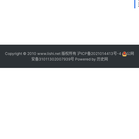
2
Copyright © 2010 www.lishi.net 版权所有
沪ICP备2021014413号-4
公网
安备31011302007939号
Powered by
历史网
“