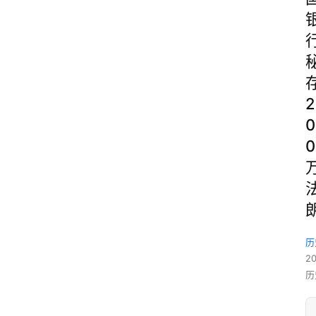
2
0
0
历
2
历