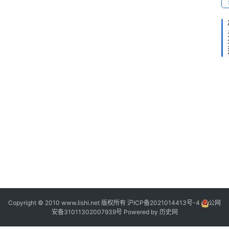
2
“
”
Copyright © 2010 www.lishi.net 版权所有
沪ICP备2021014413号-4
公网
安备31011302007939号
Powered by
历史网