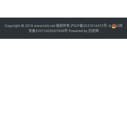
2
Copyright © 2010 www.lishi.net 版权所有
沪ICP备2021014413号-4
公网
安备31011302007939号
Powered by
历史网