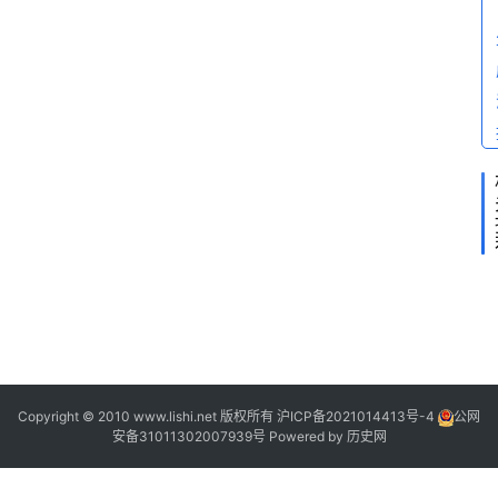
2
2
2
Copyright © 2010 www.lishi.net 版权所有
沪ICP备2021014413号-4
公网
安备31011302007939号
Powered by
历史网