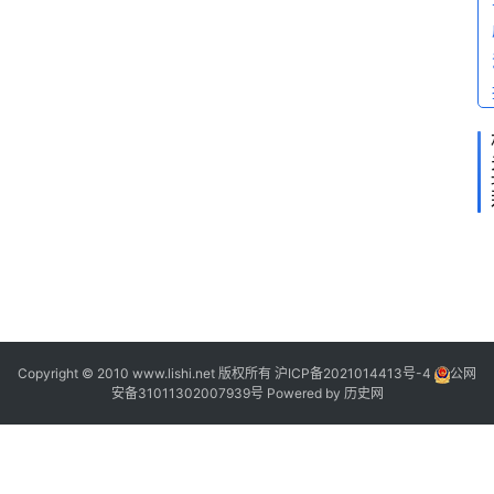
“
2
2
2
”
“
Copyright © 2010 www.lishi.net 版权所有
沪ICP备2021014413号-4
公网
安备31011302007939号
Powered by
历史网
”