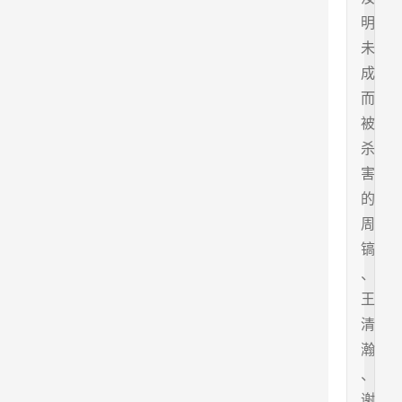
明
未
成
而
被
杀
害
的
周
镐
、
王
清
瀚
、
谢