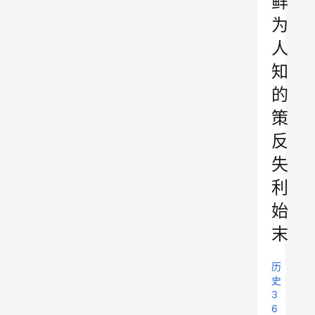
鲜
为
人
知
的
策
反
失
利
始
末
历
史
3
6