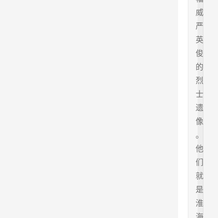
威
严
英
俊
的
烈
士
遗
像
。
他
们
就
是
淮
海