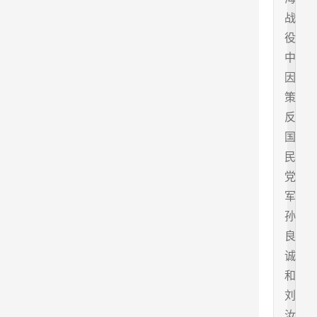
战
役
中
因
策
反
国
民
党
军
孙
良
诚
和
刘
汝