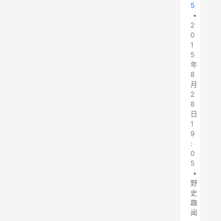
5
•
2
0
1
5
年
8
月
2
8
日
1
9
:
0
5
•
野
史
趣
闻