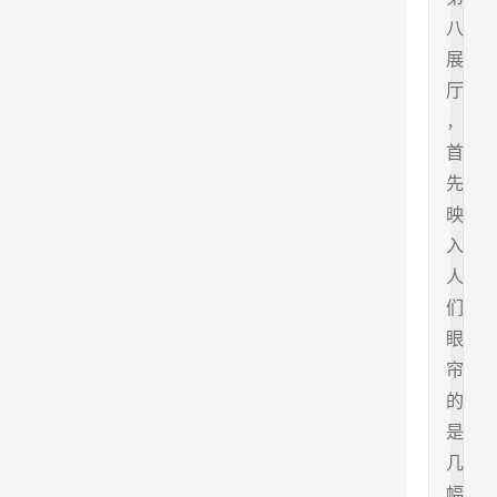
八
展
厅
，
首
先
映
入
人
们
眼
帘
的
是
几
幅