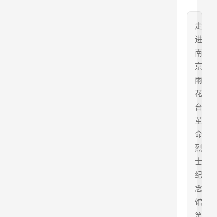
走
进
南
京
雨
花
台
革
命
烈
士
纪
念
馆
第