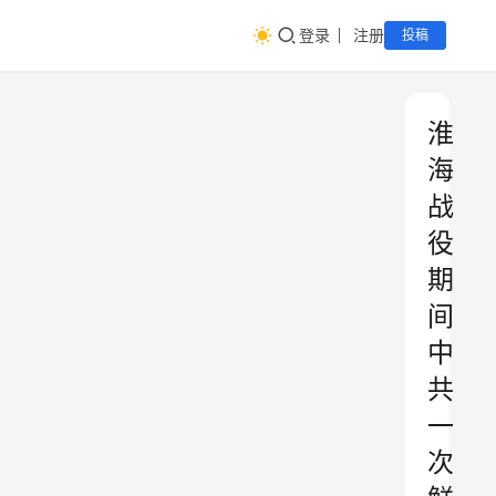
登录
注册
投稿
淮
海
战
役
期
间
中
共
一
次