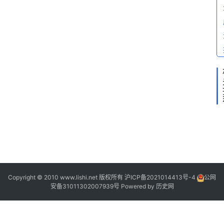
1
[
2
2
2
2
1
2
]
Copyright © 2010 www.lishi.net 版权所有
沪ICP备2021014413号-4
公网
安备31011302007939号
Powered by
历史网
“