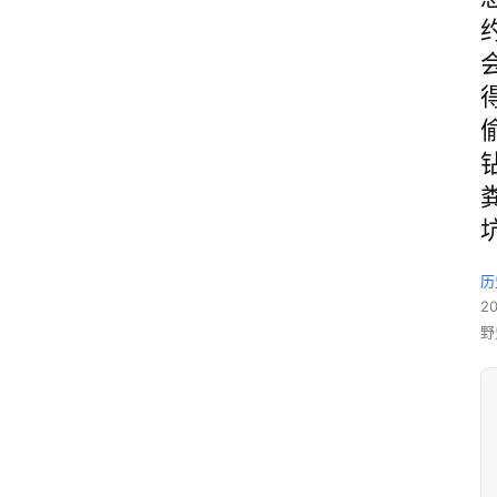
历
2
野