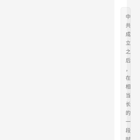
中
共
成
立
之
后
，
在
相
当
长
的
一
段
时