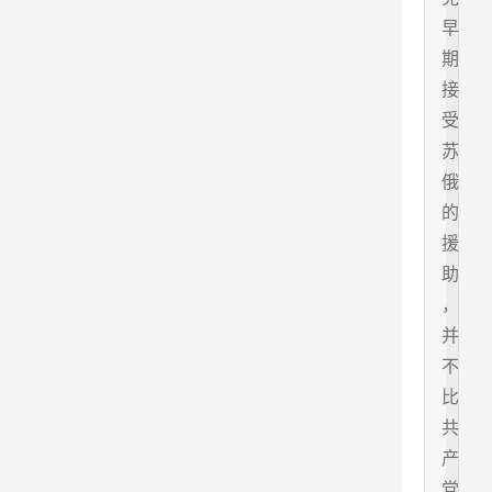
早
期
接
受
苏
俄
的
援
助
，
并
不
比
共
产
党