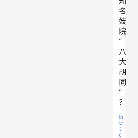
知
名
妓
院
“
八
大
胡
同
”
？
历
史
3
6