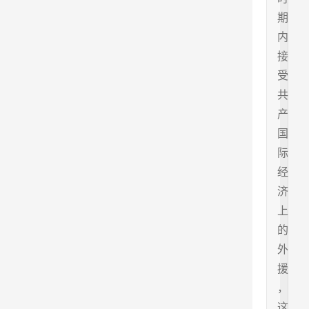
期
内
接
受
共
产
国
际
经
济
上
的
外
援
，
这