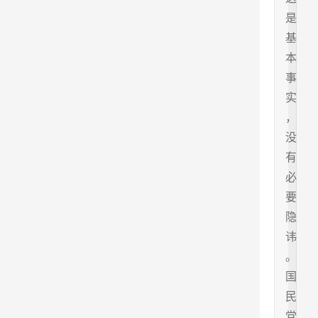
是
基
本
事
实
，
没
有
必
要
隐
讳
。
国
民
党