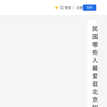
登录
注册
投稿
民
国
哪
些
人
最
爱
逛
北
京