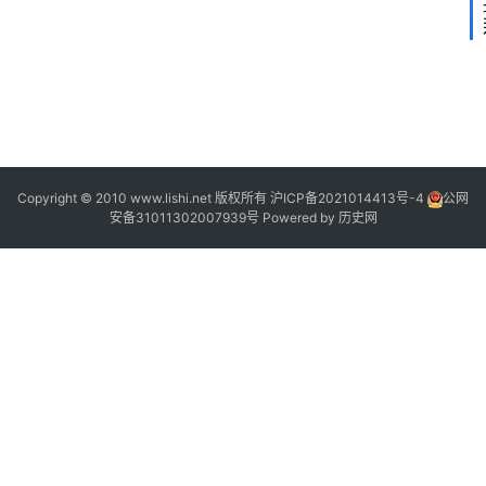
2
2
2
2
Copyright © 2010 www.lishi.net 版权所有
沪ICP备2021014413号-4
公网
安备31011302007939号
Powered by
历史网
“