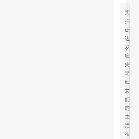
实
拍
街
边
发
廊
失
足
妇
女
们
的
生
活
私