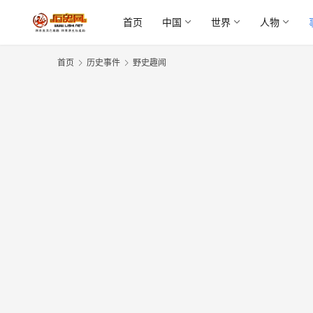
首页
中国
世界
人物
首页
历史事件
野史趣闻