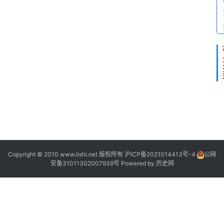
2
2
2
?
Copyright © 2010 www.lishi.net 版权所有
沪ICP备2021014413号-4
公网
安备31011302007939号
Powered by
历史网
“
”
“