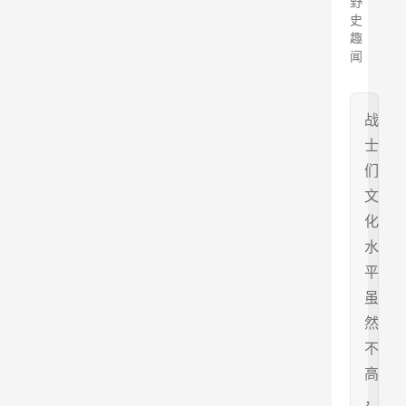
野
史
趣
闻
战
士
们
文
化
水
平
虽
然
不
高
，