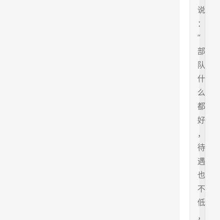
说
：
“
部
队
什
么
都
好
，
待
遇
也
不
低
，