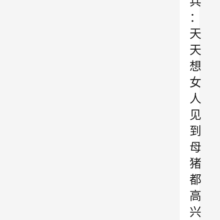
兵
：
天
天
想
女
人
见
到
母
猪
都
高
兴