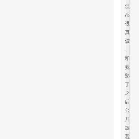
但
都
很
真
诚
，
和
我
熟
了
之
后
公
开
跟
我