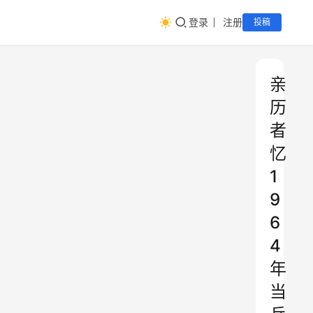
登录
注册
投稿
亲
历
者
忆
1
9
6
4
年
当