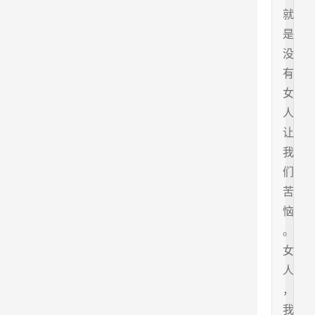
就
是
没
有
女
人
让
我
们
苦
恼
。
女
人
，
我