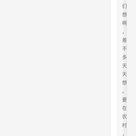
们
想
啊
，
差
不
多
天
天
想
。
要
在
农
村
，