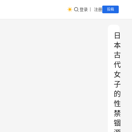
登录
注册
投稿
日
本
古
代
女
子
的
性
禁
锢