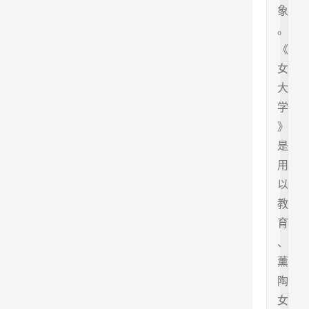
象
。
《
女
大
学
》
是
用
以
教
育
、
薰
陶
女