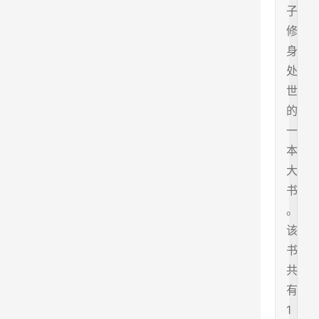
子
修
身
处
世
的
一
本
大
书
。
该
书
共
有
1