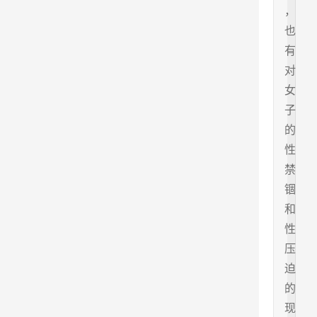
，
也
有
对
女
子
的
性
禁
锢
和
性
压
迫
的
现