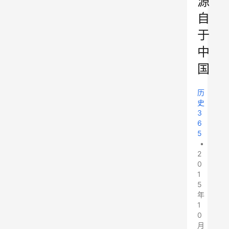
源
自
于
中
国
历
史
3
6
5
•
2
0
1
5
年
1
0
月