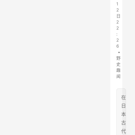
1
2
日
2
2
:
2
6
•
野
史
趣
闻
在
日
本
古
代