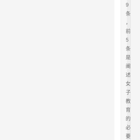
9
条
，
前
5
条
是
阐
述
女
子
教
育
的
必
要