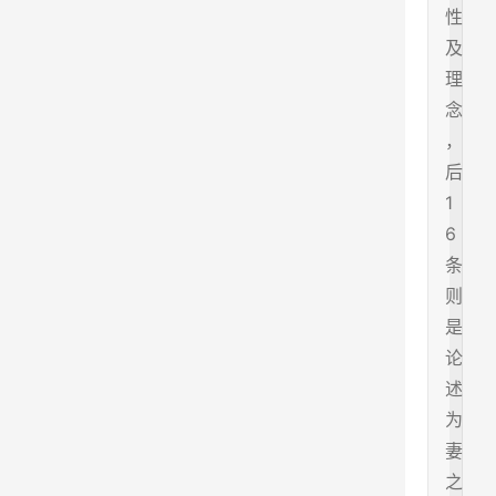
性
及
理
念
，
后
1
6
条
则
是
论
述
为
妻
之