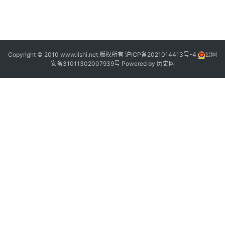
2
2
Copyright © 2010 www.lishi.net 版权所有
沪ICP备2021014413号-4
公网
安备31011302007939号
Powered by
历史网