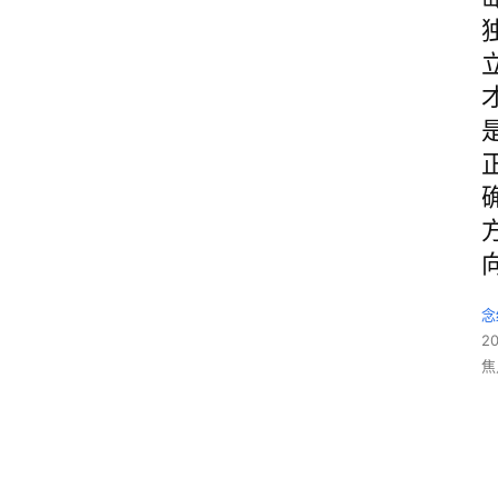
念
2
焦
5
1