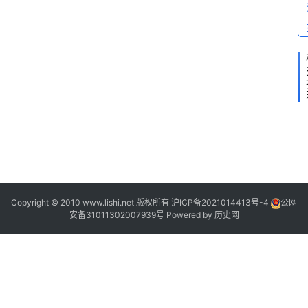
.
Copyright © 2010 www.lishi.net 版权所有
沪ICP备2021014413号-4
公网
安备31011302007939号
Powered by
历史网
1
1
|