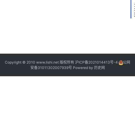
2
2
Copyright © 2010 www.lishi.net 版权所有
沪ICP备2021014413号-4
公网
安备31011302007939号
Powered by
历史网
1
|