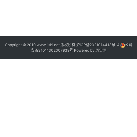
2
2
Copyright © 2010 www.lishi.net 版权所有
沪ICP备2021014413号-4
公网
安备31011302007939号
Powered by
历史网
|
1