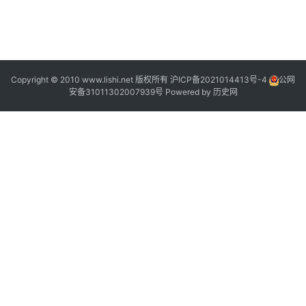
6
2
2
2
2
Copyright © 2010 www.lishi.net 版权所有
沪ICP备2021014413号-4
公网
安备31011302007939号
Powered by
历史网
1