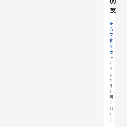
朋
友
东
方
文
化
杂
志
•
2
0
2
4
年
1
月
2
日
1
2
: