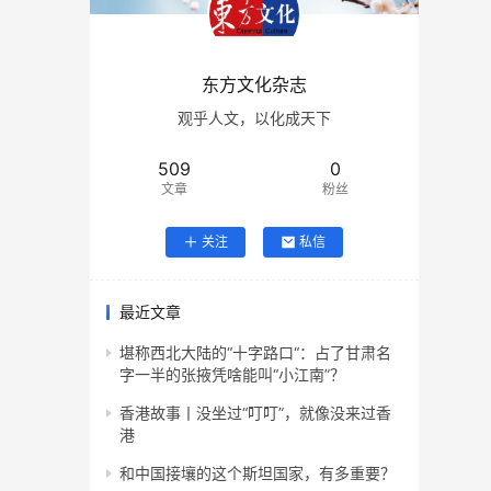
东方文化杂志
观乎人文，以化成天下
509
0
文章
粉丝
关注
私信
最近文章
堪称西北大陆的“十字路口“：占了甘肃名
字一半的张掖凭啥能叫“小江南”？
香港故事丨没坐过“叮叮”，就像没来过香
港
和中国接壤的这个斯坦国家，有多重要？