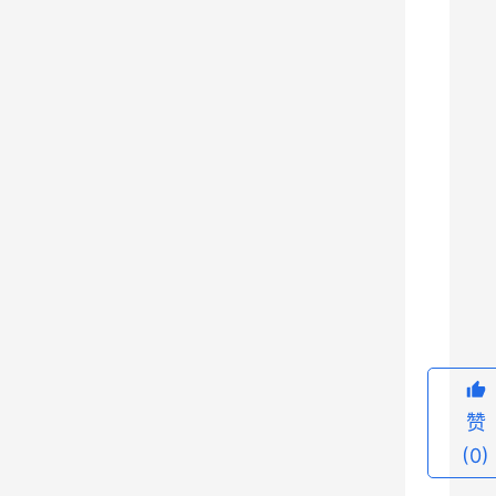
虎
队
代
表
团
时
表
示
，
9
国
家
主
席
习
赞
近
(0)
平