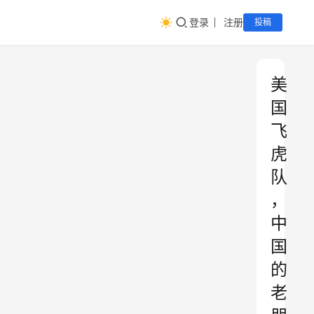
登录
注册
投稿
美
国
飞
虎
队
，
中
国
的
老