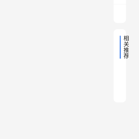
主
席
前
不
相
久
关
亲
推
自
荐
中
回
2023年
今
国
2022年
信
中
泉
天
现
国
2023年
中
美
重
地
州
，
在
国
2022年
中
理
男
地
庆
市
中
八
国
，
2022年
中
理
法
地
人
与
的
国
一
2023年
非
中
航
理
地
国
精
贵
国
区
建
常
中
理
地
空
6
子
国
州
划
军
缺
理
地
5
数
遗
的
变
节
理
金
6
量
区
动
！
产
！
0
，
划
，
向
|
基
万
断
变
福
人