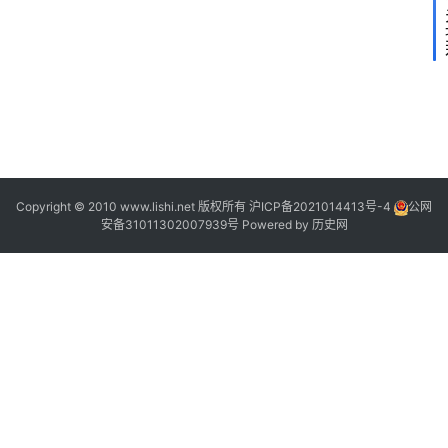
2
2
“
Copyright © 2010 www.lishi.net 版权所有
沪ICP备2021014413号-4
公网
安备31011302007939号
Powered by
历史网
|
|
”