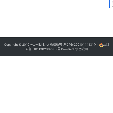
I
1
Copyright © 2010 www.lishi.net 版权所有
沪ICP备2021014413号-4
公网
安备31011302007939号
Powered by
历史网
|