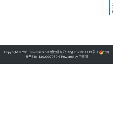
2
2
Copyright © 2010 www.lishi.net 版权所有
沪ICP备2021014413号-4
公网
安备31011302007939号
Powered by
历史网