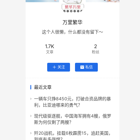
万里繁华
这个人很懒，什么都没有留下～
1.7K
2
文章
粉丝
关注
私信
最近文章
一辆车只挣8450元，打破合资品牌的暴
利，比亚迪哪来的勇气？
现代级驱逐舰，中国海军拥有4艘，俄罗
斯为何仅剩了两艘？
歼20战机，挂载6枚霹雳15，追赶美国，
到底有多强悍？