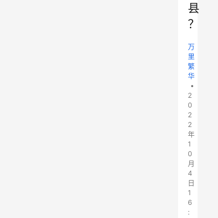
县
？
万
里
繁
华
•
2
0
2
2
年
1
0
月
4
日
1
6
: