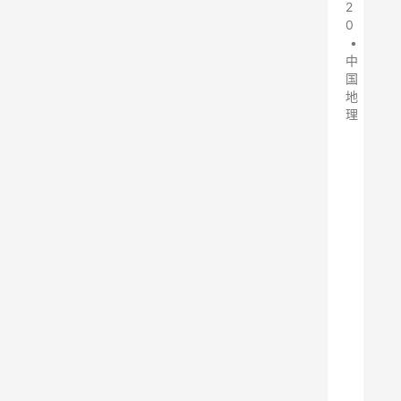
2
0
•
中
国
地
理
在
之
前
的
文
章
中
，