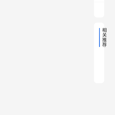
例
如
广
州
相
市
关
、
推
佛
荐
“
山
2022年
福
外
2023年
市
中
中
建
来
国
2024年
中
、
归
地
国
的
物
国
2024年
中
理
常
地
化
空
东
“
国
种
2023年
中
理
中
地
州
城
军
国
建
2024年
”
中
莞
理
地
国
市
：
国
最
”
辣
中
理
地
市
总
的
国
万
后
到
椒
理
地
计
区
等
里
的
底
理
的
5
划
茶
短
是
等
历
5
变
道
板
哪
史
。
艘
动
草
，
里
故