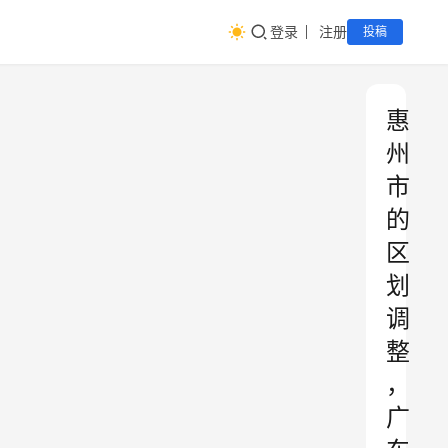
登录
注册
投稿
惠
州
市
的
区
划
调
整
，
广