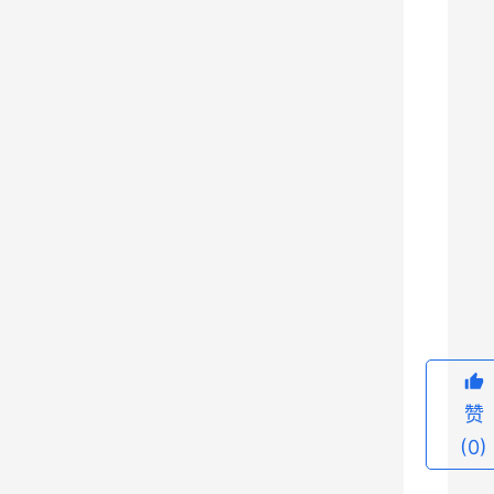
个
城
市
经
济
发
展
和
区
9
划
形
成
的
故
赞
事
(0)
，