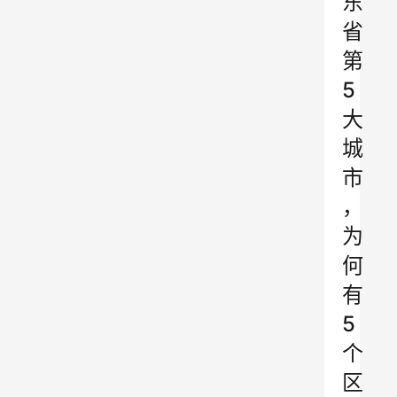
东
省
第
5
大
城
市
，
为
何
有
5
个
区