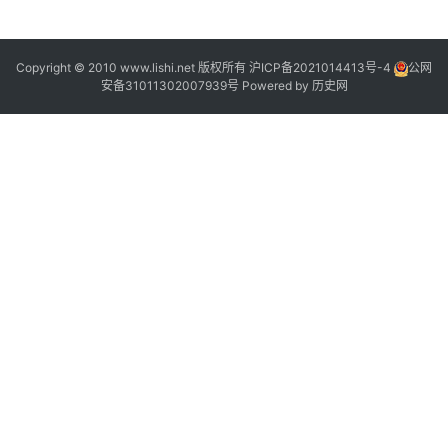
2
“
Copyright © 2010 www.lishi.net 版权所有
沪ICP备2021014413号-4
公网
安备31011302007939号
Powered by
历史网
”