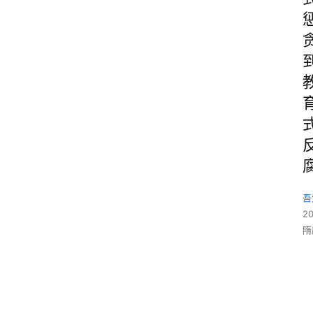
吾
2
隋
嘉
庆
皇