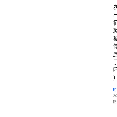
明
2
隋